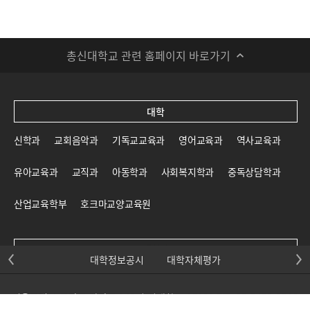
총신대학교 관련 홈페이지 바로가기
대학
신학과
교회음악과
기독교교육과
영어교육과
역사교육과
유아교육과
교직과
아동학과
사회복지학과
중독상담학과
산업교육학부
호크마교양교육원
대학원
대학정보공시
대학자체평가
신학대학원
일반대학원
교육대학원
선교대학원
서울특별시 동작구 사당로 143 총신대학교 06988 TEL.02-3479-0200
목회신학전문대학원
사회복지대학원
상담대학원